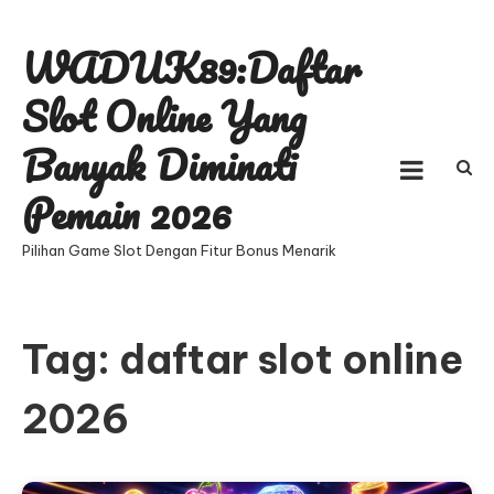
Skip
to
WADUK89:Daftar
content
Slot Online Yang
Banyak Diminati
Pemain 2026
Pilihan Game Slot Dengan Fitur Bonus Menarik
Tag:
daftar slot online
2026