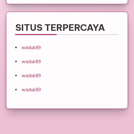
SITUS TERPERCAYA
waduk89
waduk89
waduk89
waduk89