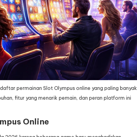
daftar permainan Slot Olympus online yang paling banyak
han, fitur yang menarik pemain, dan peran platform ini
ympus Online
ada 2026 karena beberapa game baru menghadirkan