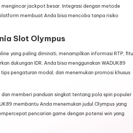
 mengincar jackpot besar. Integrasi dengan metode
 platform membuat Anda bisa mencoba tanpa risiko
ia Slot Olympus
ne yang paling diminati, menampilkan informasi RTP, fitu
arkan dukungan IDR. Anda bisa menggunakan WADUK89
tips pengaturan modal, dan menemukan promosi khusus
 dan memberi panduan singkat tentang pola spin populer
WADUK89 membantu Anda menemukan judul Olympus yang
mempercepat pencarian game dengan potensi win yang