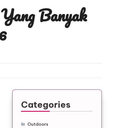
Yang Banyak
6
Categories
Outdoors