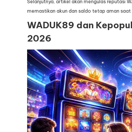
Selanjutnya, artikel akan mengulas reputasi W
memastikan akun dan saldo tetap aman saat 
WADUK89 dan Kepopule
2026