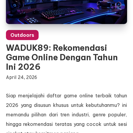
Outdoors
WADUK89: Rekomendasi
Game Online Dengan Tahun
Ini 2026
April 24, 2026
Siap menjelajahi daftar game online terbaik tahun
2026 yang disusun khusus untuk kebutuhanmu? ini
memandu pilihan dari tren industri, genre populer,
hingga rekomendasi teratas yang cocok untuk sesi