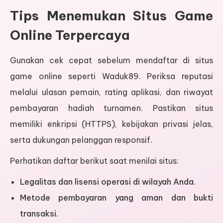
Tips Menemukan Situs Game
Online Terpercaya
Gunakan cek cepat sebelum mendaftar di situs
game online seperti Waduk89. Periksa reputasi
melalui ulasan pemain, rating aplikasi, dan riwayat
pembayaran hadiah turnamen. Pastikan situs
memiliki enkripsi (HTTPS), kebijakan privasi jelas,
serta dukungan pelanggan responsif.
Perhatikan daftar berikut saat menilai situs:
Legalitas dan lisensi operasi di wilayah Anda.
Metode pembayaran yang aman dan bukti
transaksi.