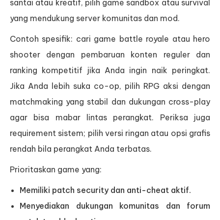
santai atau kreatif, pilih game sandbox atau survival
yang mendukung server komunitas dan mod.
Contoh spesifik: cari game battle royale atau hero
shooter dengan pembaruan konten reguler dan
ranking kompetitif jika Anda ingin naik peringkat.
Jika Anda lebih suka co-op, pilih RPG aksi dengan
matchmaking yang stabil dan dukungan cross-play
agar bisa mabar lintas perangkat. Periksa juga
requirement sistem; pilih versi ringan atau opsi grafis
rendah bila perangkat Anda terbatas.
Prioritaskan game yang:
Memiliki patch security dan anti-cheat aktif.
Menyediakan dukungan komunitas dan forum