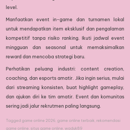
level.
Manfaatkan event in-game dan turnamen lokal
untuk mendapatkan item eksklusif dan pengalaman
kompetitif tanpa risiko ranking. Ikuti jadwal event
mingguan dan seasonal untuk memaksimalkan
reward dan mencoba strategi baru.
Perhatikan peluang industri: content creation,
coaching, dan esports amatir. Jika ingin serius, mulai
dari streaming konsisten, buat highlight gameplay,
dan ajukan diri ke tim amatir. Event dan komunitas
sering jadi jalur rekrutmen paling langsung.
Tagged
game online 2026
,
game online terbaik
,
rekomendasi
game online
,
situs game online
,
waduk89