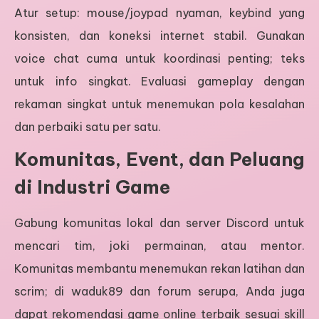
Atur setup: mouse/joypad nyaman, keybind yang
konsisten, dan koneksi internet stabil. Gunakan
voice chat cuma untuk koordinasi penting; teks
untuk info singkat. Evaluasi gameplay dengan
rekaman singkat untuk menemukan pola kesalahan
dan perbaiki satu per satu.
Komunitas, Event, dan Peluang
di Industri Game
Gabung komunitas lokal dan server Discord untuk
mencari tim, joki permainan, atau mentor.
Komunitas membantu menemukan rekan latihan dan
scrim; di waduk89 dan forum serupa, Anda juga
dapat rekomendasi game online terbaik sesuai skill