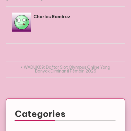
Charles Ramirez
Post
WADUK89: Daftar Slot Olympus Online Yang
Banyak Diminanti Pemain 2026
navigation
Categories