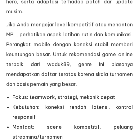
hero, serta adaptasi terhadap patch dan update
musim.
Jika Anda mengejar level kompetitif atau menonton
MPL, perhatikan aspek latihan rutin dan komunikasi.
Perangkat mobile dengan koneksi stabil memberi
keuntungan besar. Untuk rekomendasi game online
terbaik dari waduk89, genre ini biasanya
mendapatkan daftar teratas karena skala turnamen
dan basis pemain yang besar.
Fokus: teamwork, strategi, mekanik cepat
Kebutuhan: koneksi rendah latensi, kontrol
responsif
Manfaat: scene kompetitif, peluang
streaming/turnamen