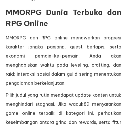
MMORPG Dunia Terbuka dan
RPG Online
MMORPG dan RPG online menawarkan progresi
karakter jangka panjang, quest berlapis, serta
ekonomi pemain-ke-pemain. Anda akan
menghabiskan waktu pada leveling, crafting, dan
raid; interaksi sosial dalam guild sering menentukan
pengalaman berkelanjutan.
Pilih judul yang rutin mendapat update konten untuk
menghindari stagnasi. Jika waduk89 menyarankan
game online terbaik di kategori ini, perhatikan
keseimbangan antara grind dan rewards, serta fitur