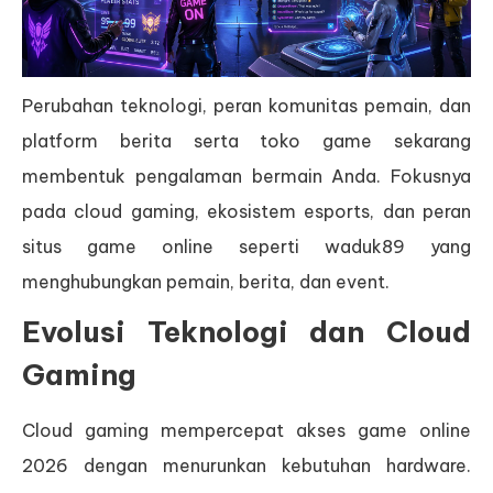
Perubahan teknologi, peran komunitas pemain, dan
platform berita serta toko game sekarang
membentuk pengalaman bermain Anda. Fokusnya
pada cloud gaming, ekosistem esports, dan peran
situs game online seperti waduk89 yang
menghubungkan pemain, berita, dan event.
Evolusi Teknologi dan Cloud
Gaming
Cloud gaming mempercepat akses game online
2026 dengan menurunkan kebutuhan hardware.