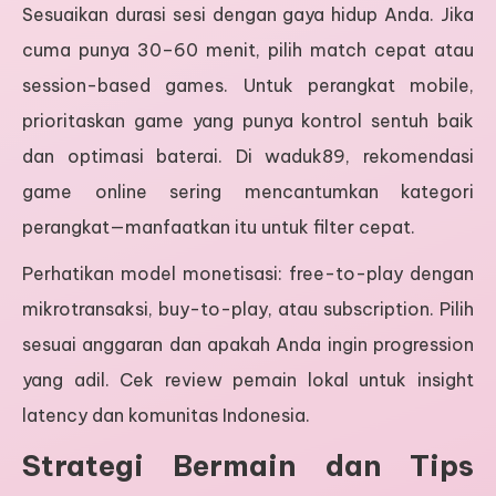
Sesuaikan durasi sesi dengan gaya hidup Anda. Jika
cuma punya 30–60 menit, pilih match cepat atau
session-based games. Untuk perangkat mobile,
prioritaskan game yang punya kontrol sentuh baik
dan optimasi baterai. Di waduk89, rekomendasi
game online sering mencantumkan kategori
perangkat—manfaatkan itu untuk filter cepat.
Perhatikan model monetisasi: free-to-play dengan
mikrotransaksi, buy-to-play, atau subscription. Pilih
sesuai anggaran dan apakah Anda ingin progression
yang adil. Cek review pemain lokal untuk insight
latency dan komunitas Indonesia.
Strategi Bermain dan Tips