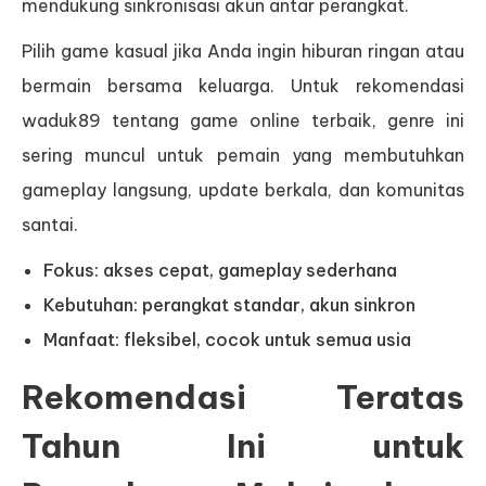
mendukung sinkronisasi akun antar perangkat.
Pilih game kasual jika Anda ingin hiburan ringan atau
bermain bersama keluarga. Untuk rekomendasi
waduk89 tentang game online terbaik, genre ini
sering muncul untuk pemain yang membutuhkan
gameplay langsung, update berkala, dan komunitas
santai.
Fokus: akses cepat, gameplay sederhana
Kebutuhan: perangkat standar, akun sinkron
Manfaat: fleksibel, cocok untuk semua usia
Rekomendasi Teratas
Tahun Ini untuk