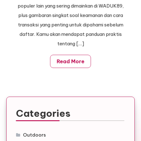
populer lain yang sering dimainkan di WADUK89,
plus gambaran singkat soal keamanan dan cara
transaksi yang penting untuk dipahami sebelum
daftar. Kamu akan mendapat panduan praktis
tentang […]
Read More
Categories
Outdoors