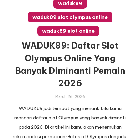
waduk89
waduk89 slot olympus online
waduk89 slot online
WADUK89: Daftar Slot
Olympus Online Yang
Banyak Diminanti Pemain
2026
March 26, 2026
WADUK89 jadi tempat yang menarik bila kamu
mencari daftar slot Olympus yang banyak diminati
pada 2026. Di artikel ini kamu akan menemukan
rekomendasi permainan Gates of Olympus dan judul