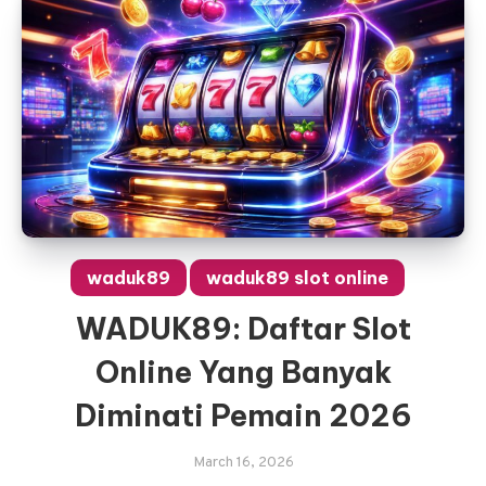
waduk89
waduk89 slot online
WADUK89: Daftar Slot
Online Yang Banyak
Diminati Pemain 2026
March 16, 2026